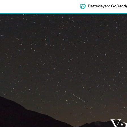
Destekleyen:
GoDaddy 
‌Y