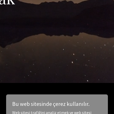
Bu web sitesinde çerez kullanılır.
Web sitesi trafiğini analiz etmek ve web sitesi