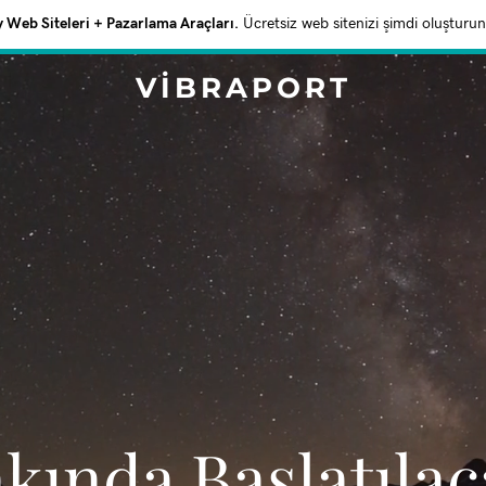
Web Siteleri + Pazarlama Araçları.
Ücretsiz web sitenizi şimdi oluşturun
VIBRAPORT
akında Başlatıla