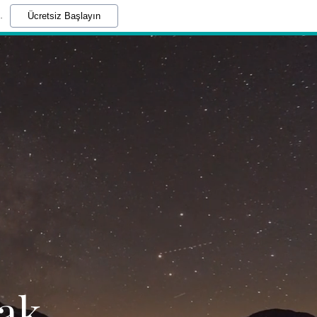
.
Ücretsiz Başlayın
cak